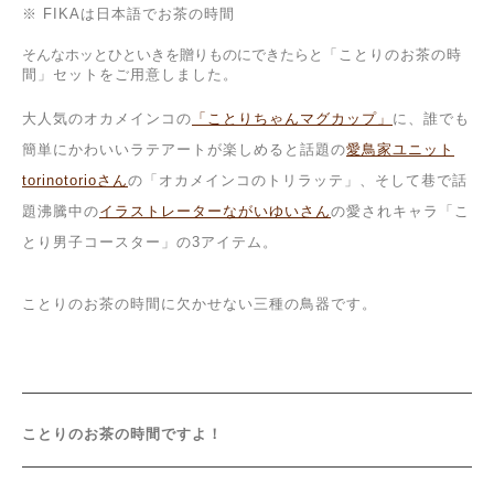
※ FIKAは日本語でお茶の時間
そんなホッとひといきを贈りものにできたらと
「ことりのお茶の時
間」セットをご用意しました。
大人気のオカメインコの
「ことりちゃんマグカップ」
に、誰でも
簡単にかわいいラテアートが楽しめると話題の
愛鳥家ユニット
torinotorioさん
の「オカメインコのトリラッテ」、そして巷で話
題沸騰中の
イラストレーターながいゆいさん
の愛されキャラ「こ
とり男子コースター
」
の3アイテム。
ことりのお茶の時間
に欠かせない三種の鳥器です。
ことりのお茶の時間ですよ！