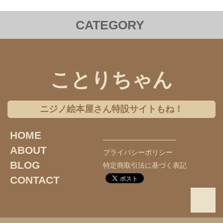
CATEGORY
洋服
バッグ
ステーショナリー
雑貨
クリアファイル
iPhoneケース
Androidケース
ことりちゃん
コラボレーション
チャリティー
ニジノ絵本屋さん特設サイトもね！
ギフトセット
アクセサリー
HOME
オンライン限定商品
インコのおとちゃん
ABOUT
プライバシーポリシー
オカメインコ
セキセイインコ
文鳥
BLOG
特定商取引法に基づく表記
CONTACT
コザクラインコ
ボタンインコ
アキクサインコ
シロハラインコ
サザナミインコ
ツバメ
ウロコインコ