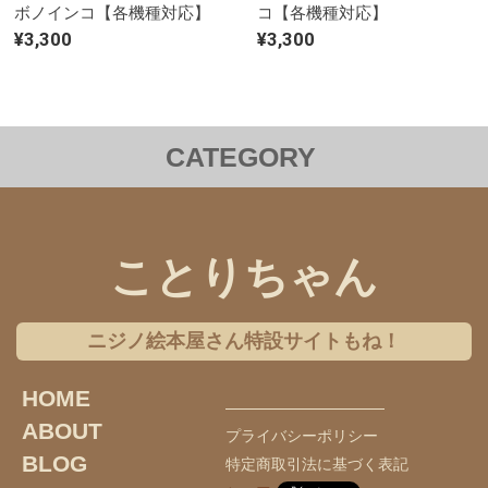
ボノインコ【各機種対応】
コ【各機種対応】
¥3,300
¥3,300
CATEGORY
洋服
バッグ
ステーショナリー
雑貨
クリアファイル
iPhoneケース
Androidケース
ことりちゃん
コラボレーション
チャリティー
ニジノ絵本屋さん特設サイトもね！
ギフトセット
アクセサリー
HOME
オンライン限定商品
インコのおとちゃん
ABOUT
プライバシーポリシー
オカメインコ
セキセイインコ
文鳥
BLOG
特定商取引法に基づく表記