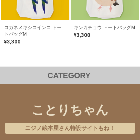
コガネメキシコインコ トー
キンカチョウ トートバッグM
トバッグM
¥3,300
¥3,300
CATEGORY
洋服
バッグ
ステーショナリー
雑貨
クリアファイル
iPhoneケース
Androidケース
ことりちゃん
コラボレーション
チャリティー
ニジノ絵本屋さん特設サイトもね！
ギフトセット
アクセサリー