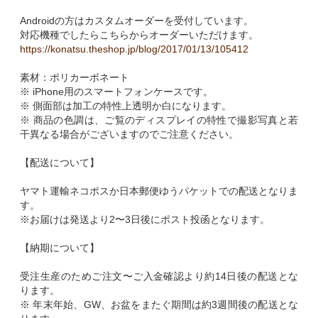
Androidの方はカスタムオーダーを受付しています。
対応機種でしたらこちらからオーダーいただけます。
https://konatsu.theshop.jp/blog/2017/01/13/105412
素材：ポリカーボネート
※ iPhone用のスマートフォンケースです。
※ 側面部は加工の特性上透明か白になります。
※ 商品の色調は、ご覧のディスプレイの特性で撮影写真と若
干異なる場合がございますのでご注意ください。
【配送について】
ヤマト運輸ネコポスか日本郵便ゆうパケットでの配送となりま
す。
※お届けは発送より2〜3日後にポスト投函となります。
【納期について】
受注生産のためご注文〜ご入金確認より約14日後の配送とな
ります。
※ 年末年始、GW、お盆をまたぐ期間は約3週間後の配送とな