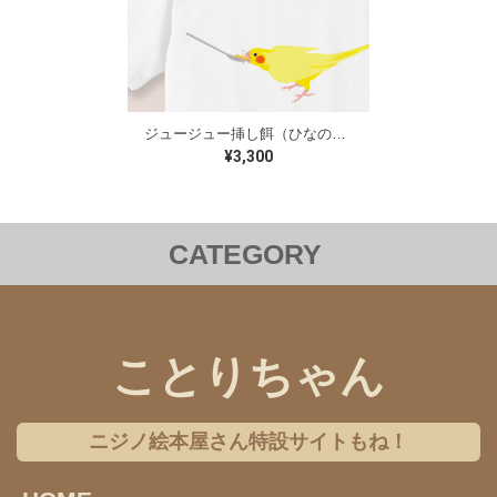
ジュージュー挿し餌（ひなのごはん）Tシャツ（オカメインコ）
¥3,300
CATEGORY
洋服
バッグ
ステーショナリー
雑貨
クリアファイル
iPhoneケース
Androidケース
ことりちゃん
コラボレーション
チャリティー
ニジノ絵本屋さん特設サイトもね！
ギフトセット
アクセサリー