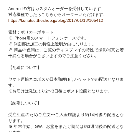
Androidの方はカスタムオーダーを受付しています。
対応機種でしたらこちらからオーダーいただけます。
https://konatsu.theshop.jp/blog/2017/01/13/105412
素材：ポリカーボネート
※ iPhone用のスマートフォンケースです。
※ 側面部は加工の特性上透明か白になります。
※ 商品の色調は、ご覧のディスプレイの特性で撮影写真と若
干異なる場合がございますのでご注意ください。
【配送について】
ヤマト運輸ネコポスか日本郵便ゆうパケットでの配送となりま
す。
※お届けは発送より2〜3日後にポスト投函となります。
【納期について】
受注生産のためご注文〜ご入金確認より約14日後の配送とな
ります。
※ 年末年始、GW、お盆をまたぐ期間は約3週間後の配送とな