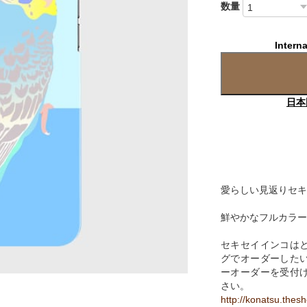
数量
Interna
日本
愛らしい見返りセキ
鮮やかなフルカラー
セキセイインコは
グでオーダーした
ーオーダーを受付
さい。
http://konatsu.thes