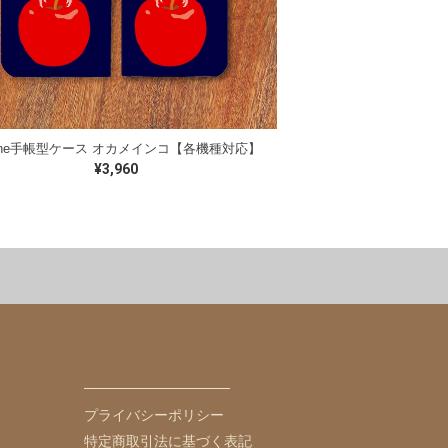
hone手帳型ケース オカメインコ【各機種対応】
¥3,960
ョン
チャリティー
ギフトセット
文鳥
コザクラインコ
コ
ユウギリインコ
マメルリハ
プライバシーポリシー
特定商取引法に基づく表記