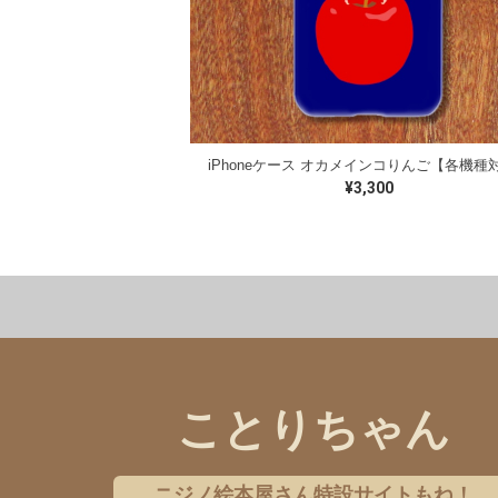
iPhoneケース オカメインコりんご【各機種
¥3,300
洋服
バッグ
ステーショナリー
クリアファイル
アクセサリー
オンライン限定商品
ことりちゃん
ボタンインコ
アキクサインコ
シ
ニジノ絵本屋さん特設サイトもね！