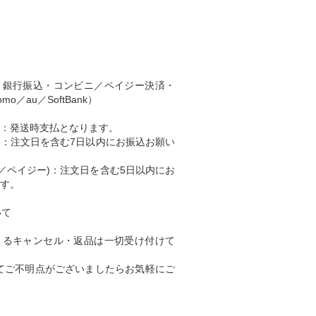
て
・銀行振込・コンビニ／ペイジー決済・
o／au／SoftBank）
) ：発送時支払となります。
込)：注文日を含む7日以内にお振込お願い
ニ／ペイジー)：注文日を含む5日以内にお
す。
いて
よるキャンセル・返品は一切受け付けて
てご不明点がございましたらお気軽にご