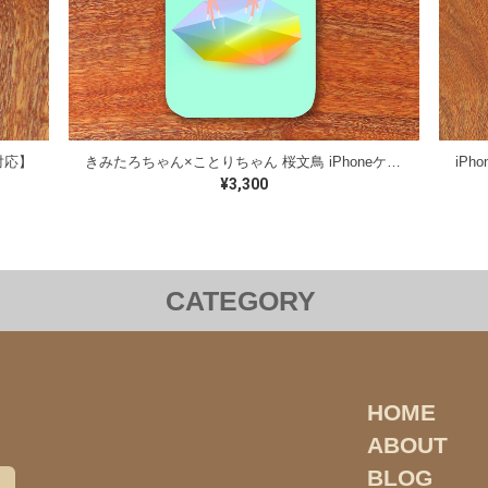
対応】
きみたろちゃん×ことりちゃん 桜文鳥 iPhoneケース【各機種対応】
iP
¥3,300
CATEGORY
雑貨
iPhoneケース
Androidケース
コラボレーシ
インコのおとちゃん
オカメインコ
セキセイインコ
HOME
ABOUT
ロハラインコ
サザナミインコ
ツバメ
ウロコイン
BLOG