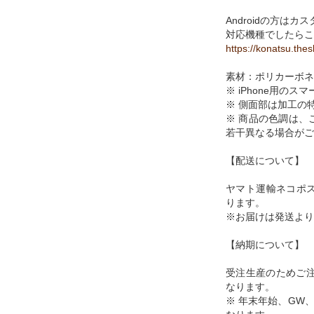
Androidの方は
対応機種でしたらこ
https://konatsu.the
素材：ポリカーボネ
※ iPhone用の
※ 側面部は加工の
※ 商品の色調は、
若干異なる場合がご
【配送について】
ヤマト運輸ネコポ
ります。
※お届けは発送より
【納期について】
受注生産のためご注
なります。
※ 年末年始、GW