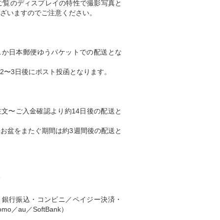
ご覧のディスプレイの特性で撮影写真と
ざいますのでご注意ください。
スか日本郵便ゆうパケットでの配送とな
2〜3日後にポスト投函となります。
文〜ご入金確認より約14日後の配送と
、お盆をまたぐ期間は約3週間後の配送と
て
・銀行振込・コンビニ／ペイジー決済・
o／au／SoftBank）