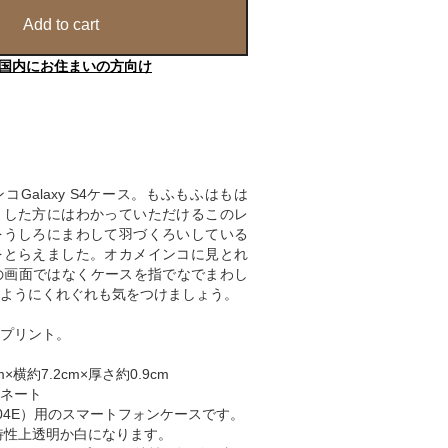
Add to cart
国内にお住まいの方向け
Galaxy S4ケース。もふもふはもは
くした方にはわかっていただけるこのレ
をうしろにまわして羽づくろいしている
をとらえました。オカメインコに見とれ
xyの画面ではなくケースを指でなでまわし
ようにくれぐれも気をつけましょう。
プリント。
×横約7.2cm×厚さ約0.9cm
ネート
（SC-04E）用のスマートフォンケースです。
特性上透明か白になります。