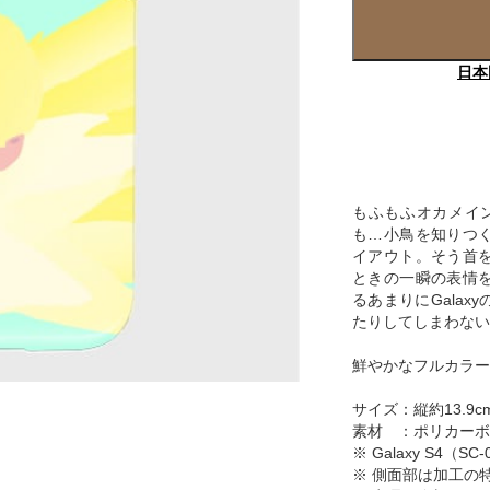
日本
もふもふオカメインコ
も…小鳥を知りつ
イアウト。そう首
ときの一瞬の表情
るあまりにGala
たりしてしまわない
鮮やかなフルカラー
サイズ：縦約13.9cm
素材 ：ポリカーボ
※ Galaxy S4
※ 側面部は加工の