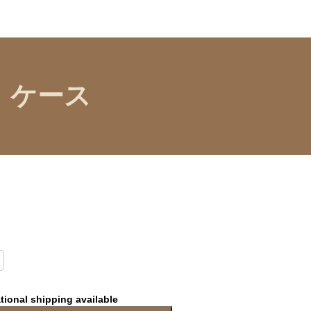
コ ケース
tional shipping available