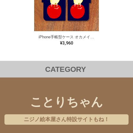
iPhone手帳型ケース オカメインコ【各機種対応】
¥3,960
CATEGORY
洋服
バッグ
ステーショナリー
雑貨
クリアファイル
iPhoneケース
Androidケース
ことりちゃん
コラボレーション
チャリティー
ニジノ絵本屋さん特設サイトもね！
ギフトセット
アクセサリー