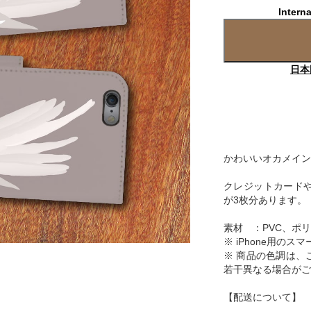
Interna
日本
かわいいオカメインコ
クレジットカードや
が3枚分あります。
素材 ：PVC、ポ
※ iPhone用の
※ 商品の色調は、
若干異なる場合がご
【配送について】