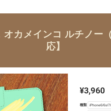
ース オカメインコ ルチノ
応】
¥3,960
種類