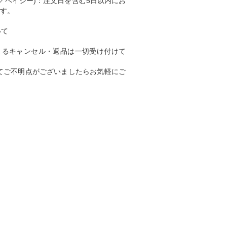
ニ／ペイジー)：注文日を含む5日以内にお
す。
いて
よるキャンセル・返品は一切受け付けて
てご不明点がございましたらお気軽にご