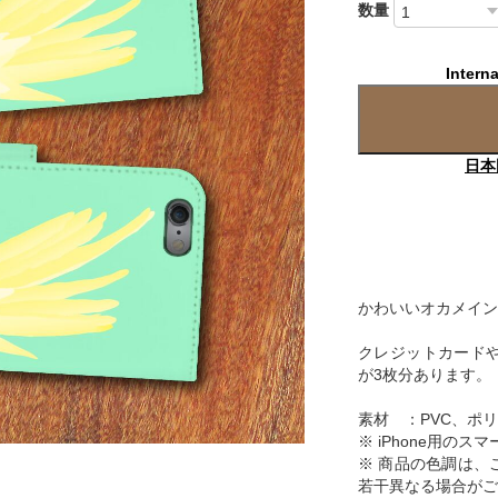
数量
Interna
日本
かわいいオカメインコ
クレジットカードや
が3枚分あります。
素材 ：PVC、ポ
※ iPhone用の
※ 商品の色調は、
若干異なる場合がご