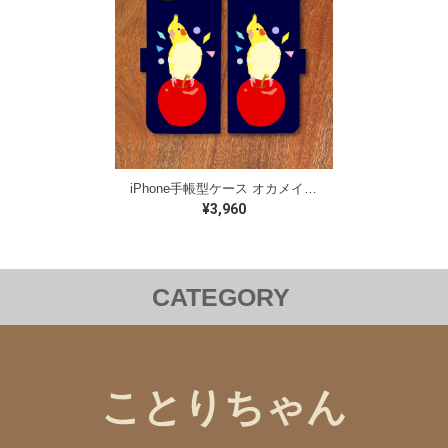
iPhone手帳型ケース オカメインコ【各機種対応】
¥3,960
CATEGORY
洋服
バッグ
ステーショナリー
雑貨
クリアファイル
iPhoneケース
Androidケース
ことりちゃん
コラボレーション
チャリティー