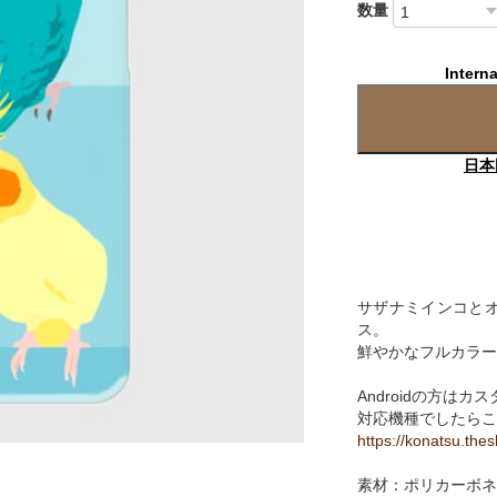
数量
Interna
日本
サザナミインコとオ
ス。
鮮やかなフルカラー
Androidの方は
対応機種でしたらこ
https://konatsu.the
素材：ポリカーボネ