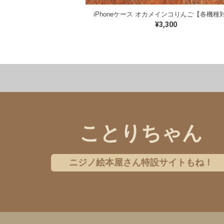
iPhoneケース オカメインコりんご【各機種
¥3,300
洋服
バッグ
ステーショナリー
クリアファイル
アクセサリー
オンライン限定商品
ことりちゃん
ボタンインコ
アキクサインコ
シ
ニジノ絵本屋さん特設サイトもね！
オキナインコ
ワカケホンセイインコ
キンカチョウ
コガネメキシコインコ