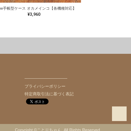
hone手帳型ケース オカメインコ【各機種対応】
¥3,960
ョン
チャリティー
ギフトセット
文鳥
コザクラインコ
コ
ユウギリインコ
マメルリハ
プライバシーポリシー
特定商取引法に基づく表記
文鳥ちゃん
きみたろちゃん
Copyright ©ことりちゃん. All Rights Reserved.