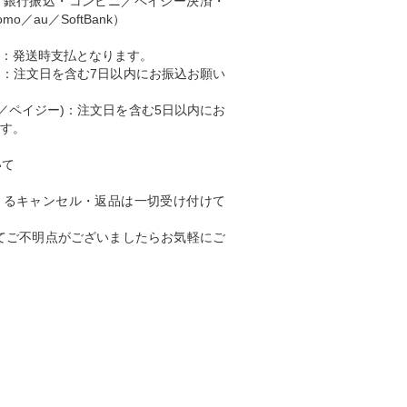
・銀行振込・コンビニ／ペイジー決済・
o／au／SoftBank）
) ：発送時支払となります。
込)：注文日を含む7日以内にお振込お願い
ニ／ペイジー)：注文日を含む5日以内にお
す。
いて
よるキャンセル・返品は一切受け付けて
てご不明点がございましたらお気軽にご