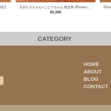
対応】
きみたろちゃん×ことりちゃん 桜文鳥 iPhoneケース【各機種対応】
iP
¥3,300
CATEGORY
雑貨
iPhoneケース
Androidケース
コラボレーシ
インコのおとちゃん
オカメインコ
セキセイインコ
HOME
ABOUT
ロハラインコ
サザナミインコ
ツバメ
ウロコイン
BLOG
ミカヅキインコ
アケボノインコ
絵本
写真集
CONTACT
ヨウム
モモイロインコ
ゴシキセイガイインコ