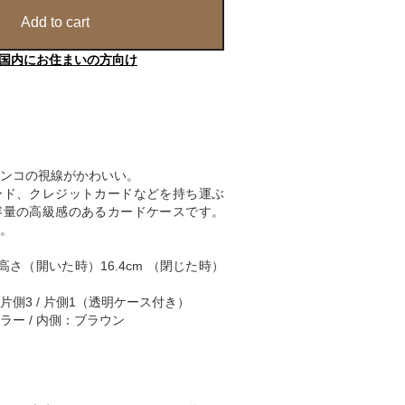
Add to cart
国内にお住まいの方向け
ンコの視線がかわいい。
ード、クレジットカードなどを持ち運ぶ
容量の高級感のあるカードケースです。
。
 高さ（開いた時）16.4cm （閉じた時）
側3 / 片側1（透明ケース付き）
ー / 内側：ブラウン