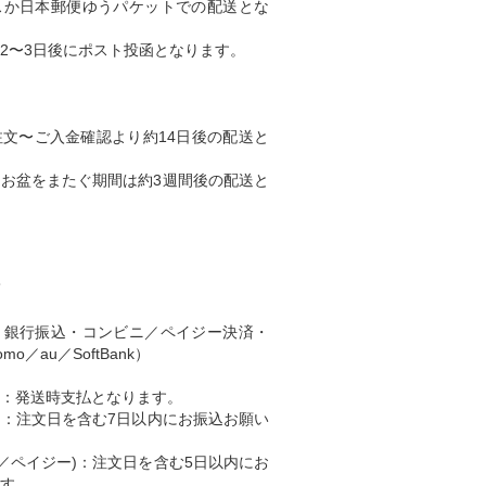
スか日本郵便ゆうパケットでの配送とな
2〜3日後にポスト投函となります。
文〜ご入金確認より約14日後の配送と
、お盆をまたぐ期間は約3週間後の配送と
て
・銀行振込・コンビニ／ペイジー決済・
o／au／SoftBank）
) ：発送時支払となります。
込)：注文日を含む7日以内にお振込お願い
ニ／ペイジー)：注文日を含む5日以内にお
す。