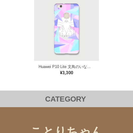
Huawei P10 Lite 文鳥のいない人生なんて ケース
¥3,300
CATEGORY
洋服
バッグ
ステーショナリー
雑貨
クリアファイル
iPhoneケース
Androidケース
ことりちゃん